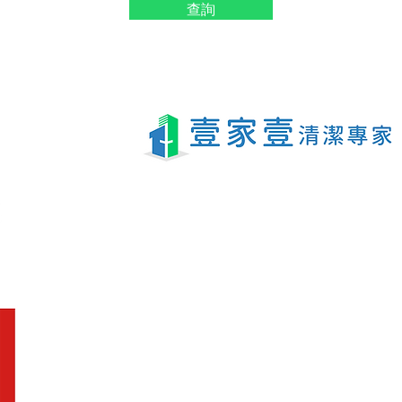
查詢
地址
九龍灣臨樂街19號南豐商業中心9樓16-17室