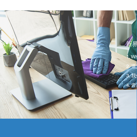
新
1. 
2.
3.
4.