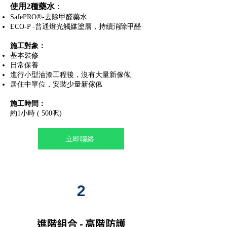
使用2種藥水
：
SafePRO®️-去除甲醛藥水
ECO-P -普通燈光觸媒塗層，持續消除甲醛
施工對象：
基本裝修
日常保養
進行小型油漆工程後，沒有大量新傢俬
居住中單位，安裝少量新傢俬
施工時間：
約1小時 ( 500呎)
立即聯絡
2
進階組合 - 高階防護