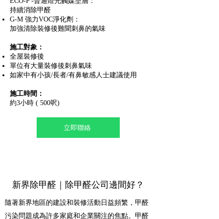
ECO-P -普通燈光觸媒塗層：
持續消除甲醛
G-M 強力VOC淨化劑：
加強清除裝修後難聞刺鼻的氣味
施工對象：
全屋裝修後
單位有大量裝修後刺鼻氣味
如家中有小孩/長者/有鼻敏感人士建議使用
施工時間：
約3小時 ( 500呎)
立即聯絡
新界除甲醛｜除甲醛公司邊間好？
隨著新界地區的建設和裝修活動日益頻繁，甲醛
污染問題成為許多家庭和企業關注的焦點。甲醛