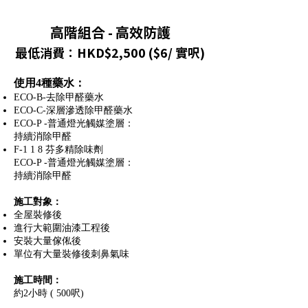
高階組合 - 高效防護
最低消費：HKD$2,500 ($6/ 實呎)
使用4種藥水：
ECO-B-去除甲醛藥水
ECO-C-深層滲透除甲醛藥水
ECO-P -普通燈光觸媒塗層：
持續消除甲醛
F-1 1 8 芬多精除味劑
ECO-P -普通燈光觸媒塗層：
持續消除甲醛
施工對象：
全屋裝修後
進行大範圍油漆工程後
安裝大量傢俬後
單位有大量裝修後刺鼻氣味
施工時間：
約2小時 ( 500呎)