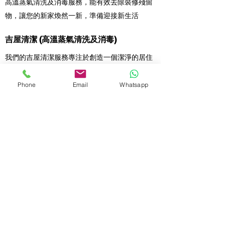
高溫蒸氣清洗及消毒服務，能有效去除裝修殘留
物，讓您的新家煥然一新，準備迎接新生活
吉屋清潔 (高溫蒸氣清洗及消毒)
我們的吉屋清潔服務專注於創造一個潔淨的居住
環境，
採用德國Kärcher
高溫蒸氣清洗及消毒，
保證每個角落都無塵無菌，讓您倍感舒適
Phone
Email
Whatsapp
辦公室清潔
專業的辦公室清潔服務，為您的工作空間提供健
康和衛生的環境。我們的團隊確保每個角落都保
持潔淨，提升員工的工作效率
大掃除服務 (高溫蒸氣清洗及消毒)
我們的大掃除服務
採用德國Kärcher
高溫蒸氣清
洗及消毒，針對家庭和商業空間，徹底清潔每個