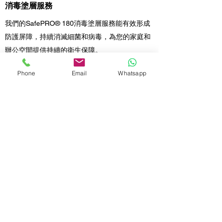
消毒塗層服務
我們的SafePRO® 180消毒塗層服務能有效形成
防護屏障，持續消滅細菌和病毒，為您的家庭和
辦公空間提供持續的衛生保障。
冷氣機清洗服務
Phone
Email
Whatsapp
我們提供的專業的冷氣機清洗服務，徹底清除內
部污垢和細菌，確保冷氣運行高效，提升空氣質
量，讓您享受清新舒適的室內環境。
香港入伙前清潔覆蓋點包括：
中西區、灣仔區、東區、南區
等等...
查詢