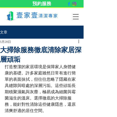
預約服務
文章
5月28日
大掃除服務徹底清除家居深
層頑垢
打造整潔的家居環境是保障家人身體健
康的基礎。許多家庭雖然日常有進行簡
單的表面抹拭，但往往忽略了隱藏在家
具縫隙與暗處的深層污垢。這些頑垢長
期積聚濕氣與灰塵，極易成為細菌與霉
菌滋生的溫床。選擇徹底的大掃除服
務，能針對性清除這些健康隱患，還原
清爽舒適的居住空間。