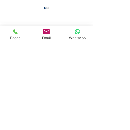
留言
Phone
Email
Whatsapp
搵清潔公司點溝通？4 大
零售店舖面對雨
撰寫留言......
實用重點助你避開服務期
入的水泥腳印：
望落差
光潔的應變技巧
獲獎殊榮