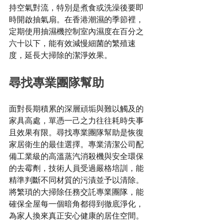
持空氣對流，特別是煮食或洗澡後要即
時開啟抽氣扇。在香港潮濕的季節裡，
定期使用抽濕機控制室內濕度在百分之
六十以下，能有效減慢細菌的繁殖速
度，延長大掃除的潔淨效果。
尋找專業團隊幫助
面對長期積累的深層頑垢與難以觸及的
家具高處，單憑一己之力往往耗時失事
且效果有限。尋找專業團隊幫助是恢復
家居衛生的最佳選擇。專業清潔公司配
備工業級的高溫蒸汽消殺機與安全環保
的去霉劑，技術人員受過嚴格培訓，能
精準判斷不同材質的污漬並予以清除。
將繁瑣的大掃除任務交託專業團隊，能
確保全屋每一個暗角都得到徹底淨化，
為家人換來真正安心健康的居住空間。