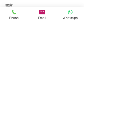
留言
Phone
Email
Whatsapp
搵清潔公司點溝通？4 大
零售店舖面對雨
撰寫留言......
實用重點助你避開服務期
入的水泥腳印：
望落差
光潔的應變技巧
獲獎殊榮