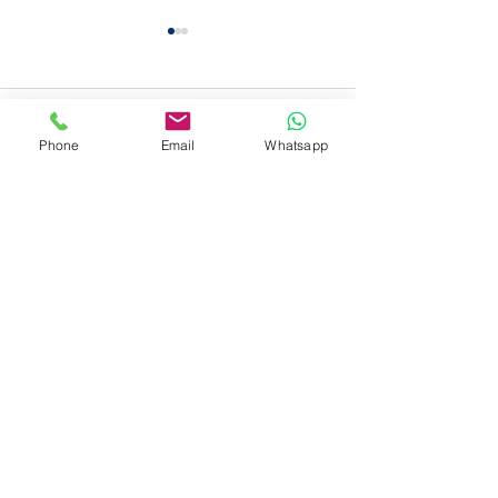
留言
Phone
Email
Whatsapp
搵清潔公司點溝通？4 大
零售店舖面對雨
撰寫留言......
實用重點助你避開服務期
入的水泥腳印：
望落差
光潔的應變技巧
獲獎殊榮