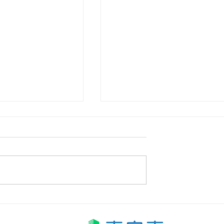
點溝通？4 大實
零售店舖面對雨季顧客帶入
避開服務期望落
水泥腳印：保持地面光潔的