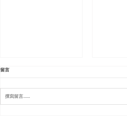
留言
撰寫留言......
執書桌攻略：4大實用重點助
搵清潔公司
你為小朋友打造專屬溫習空間
用重點助你