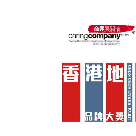
差
獲獎殊榮