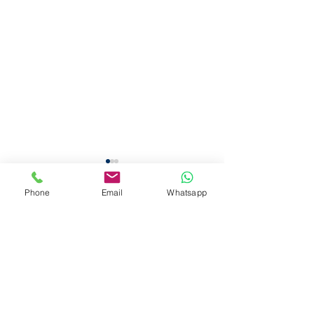
Phone
Email
Whatsapp
留言
搵清潔公司點溝通？4 大
零售店舖面對雨
撰寫留言......
實用重點助你避開服務期
入的水泥腳印：
望落差
光潔的應變技巧