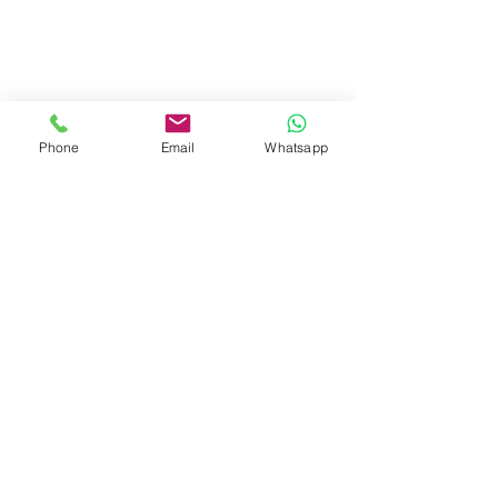
Phone
Email
Whatsapp
留言
雨季過後窗框與玻璃積滿
補習社或兒童活
撰寫留言......
沙泥雨漬：高層住宅外窗
安全清潔標準：
安全的清潔難題
與頻繁消毒的考