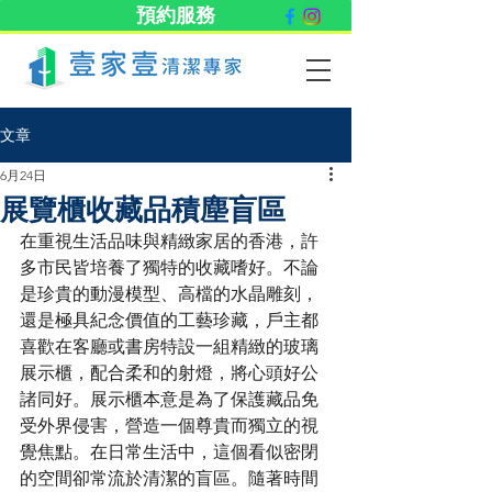
預約服務
文章
6月24日
展覽櫃收藏品積塵盲區
在重視生活品味與精緻家居的香港，許
多市民皆培養了獨特的收藏嗜好。不論
是珍貴的動漫模型、高檔的水晶雕刻，
還是極具紀念價值的工藝珍藏，戶主都
喜歡在客廳或書房特設一組精緻的玻璃
展示櫃，配合柔和的射燈，將心頭好公
諸同好。展示櫃本意是為了保護藏品免
受外界侵害，營造一個尊貴而獨立的視
覺焦點。在日常生活中，這個看似密閉
的空間卻常流於清潔的盲區。隨著時間