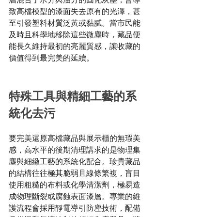
致高檔模型的漆面失去原有的光澤，甚
至引發塑料材質泛黃或黏膩。當市民能
及時且科學地移除這些微塵時，藏品便
能長久維持最初的亮麗質感，讓收藏的
價值得到最完美的延續。
特殊工具與精細工藝的系
統化去污
要完美還原高檔藏品與展示櫃的無瑕美
感，高水平的後期清理講求的是物理集
塵與細緻工藝的系統化配合。珍貴藏品
的結構往往極其脆弱且線條繁複，盲目
使用粗糙的布料或化學清潔劑，極易造
成物理斷裂或腐蝕表面漆層。專業的維
護流程會採用靜電導引防塵技術，配備