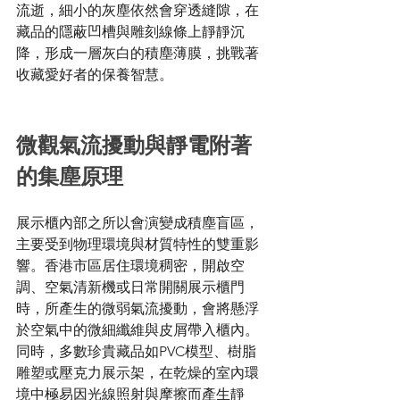
流逝，細小的灰塵依然會穿透縫隙，在
藏品的隱蔽凹槽與雕刻線條上靜靜沉
降，形成一層灰白的積塵薄膜，挑戰著
收藏愛好者的保養智慧。
微觀氣流擾動與靜電附著
的集塵原理
展示櫃內部之所以會演變成積塵盲區，
主要受到物理環境與材質特性的雙重影
響。香港市區居住環境稠密，開啟空
調、空氣清新機或日常開關展示櫃門
時，所產生的微弱氣流擾動，會將懸浮
於空氣中的微細纖維與皮屑帶入櫃內。
同時，多數珍貴藏品如PVC模型、樹脂
雕塑或壓克力展示架，在乾燥的室內環
境中極易因光線照射與摩擦而產生靜