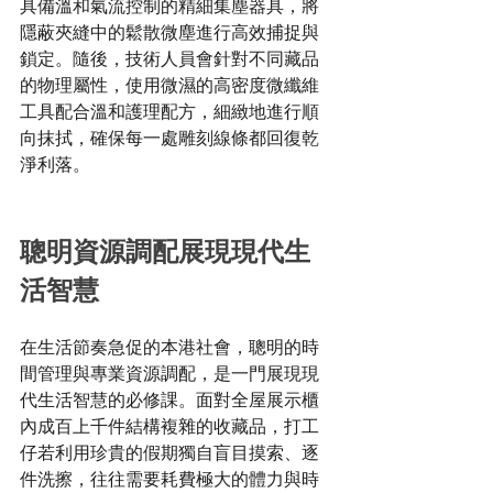
具備溫和氣流控制的精細集塵器具，將
隱蔽夾縫中的鬆散微塵進行高效捕捉與
鎖定。隨後，技術人員會針對不同藏品
的物理屬性，使用微濕的高密度微纖維
工具配合溫和護理配方，細緻地進行順
向抹拭，確保每一處雕刻線條都回復乾
淨利落。
聰明資源調配展現現代生
活智慧
在生活節奏急促的本港社會，聰明的時
間管理與專業資源調配，是一門展現現
代生活智慧的必修課。面對全屋展示櫃
內成百上千件結構複雜的收藏品，打工
仔若利用珍貴的假期獨自盲目摸索、逐
件洗擦，往往需要耗費極大的體力與時