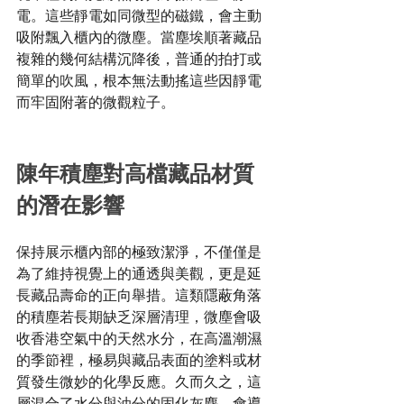
電。這些靜電如同微型的磁鐵，會主動
吸附飄入櫃內的微塵。當塵埃順著藏品
複雜的幾何結構沉降後，普通的拍打或
簡單的吹風，根本無法動搖這些因靜電
而牢固附著的微觀粒子。
陳年積塵對高檔藏品材質
的潛在影響
保持展示櫃內部的極致潔淨，不僅僅是
為了維持視覺上的通透與美觀，更是延
長藏品壽命的正向舉措。這類隱蔽角落
的積塵若長期缺乏深層清理，微塵會吸
收香港空氣中的天然水分，在高溫潮濕
的季節裡，極易與藏品表面的塗料或材
質發生微妙的化學反應。久而久之，這
層混合了水分與油分的固化灰塵，會導