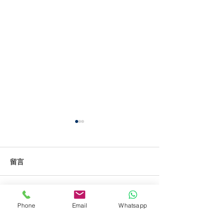
留言
雨季過後窗框與玻璃積滿
補習社或兒童活
撰寫留言......
Phone
Email
Whatsapp
沙泥雨漬：高層住宅外窗
安全清潔標準：